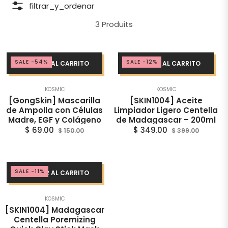
Ÿ
filtrar_y_ordenar
3 Produits
SALE
-54%
SALE
-12%
AGREGAR AL CARRITO
AGREGAR AL CARRITO
KOSMIC
KOSMIC
[GongSkin] Mascarilla
[SKIN1004] Aceite
de Ampolla con Células
Limpiador Ligero Centella
Madre, EGF y Colágeno
de Madagascar – 200ml
Precio
Precio
Precio
Precio
$ 69.00
$ 349.00
$ 150.00
$ 399.00
habitual
de
habitual
de
oferta
oferta
SALE
-11%
AGREGAR AL CARRITO
KOSMIC
[SKIN1004] Madagascar
Centella Poremizing