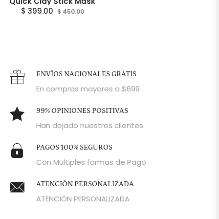
Quick Clay Stick Mask
Precio
27g
Precio
$ 399.00
$ 450.00
habitual
de
oferta
ENVÍOS NACIONALES GRATIS
En compras mayores a $699
99% OPINIONES POSITIVAS
Han dejado nuestros clientes
PAGOS 100% SEGUROS
Con Multiples formas de Pago
ATENCIÓN PERSONALIZADA
ATENCIÓN PERSONALIZADA