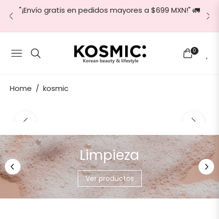
"¡Envío gratis en pedidos mayores a $699 MXN!" 🚛
🎁
0
Navigation
Carrito
/
Home
kosmic
Promociones
Promo en Combo
título:
kosmic
52 elementos
1 artículo
Limpieza
Ver productos